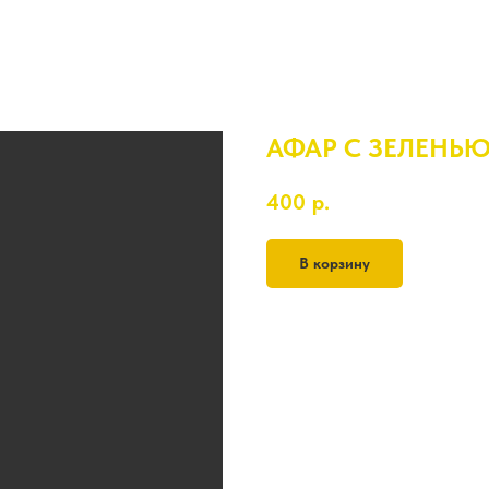
АФАР С ЗЕЛЕНЬ
400
р.
В корзину
380 гр.
лук, кинза, укроп, соль, перец