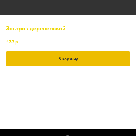
Завтрак деревенский
439
р.
В корзину
сосиски 2 шт
глазунья
перец красный, лук репчатый
сыр домашний
пышки - 2шт
чай калмыцкий