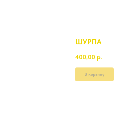
ШУРПА
400,00
р.
В корзину
400 гр.
бульон говяжий , мясо говядин