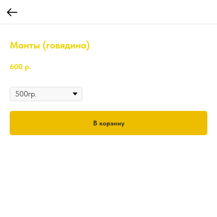
Манты (говядина)
600
р.
Вес
В корзину
500гр.