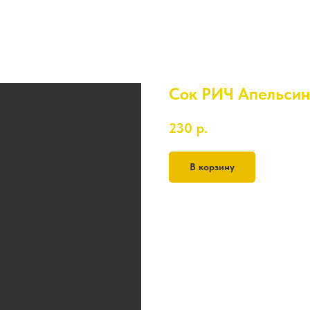
Сок РИЧ Апельсин
230
р.
В корзину
1л