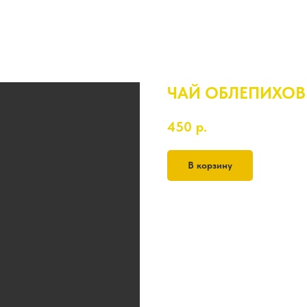
ЧАЙ ОБЛЕПИХО
450
р.
В корзину
1л.
облепиха, мята, апельсин, мед,