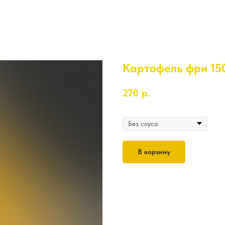
Картофель фри 15
270
р.
Соус
В корзину