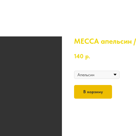
MECCA апельсин /
140
р.
Вкус
В корзину