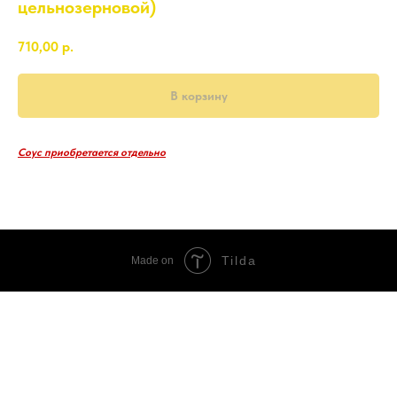
цельнозерновой)
710,00
р.
В корзину
Соус приобретается отдельно
500 гр.
Tilda
Made on