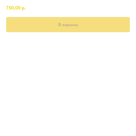
750,00
р.
В корзину
750 гр.
тесто слоеное, шампиньоны, филе куриное, сливки, сыр, лук репчатый,
специи