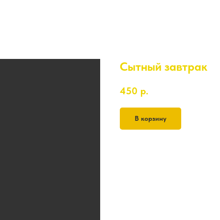
Сытный завтрак
450
р.
В корзину
2 бутерброда колбаса+сыр
гренки - 3шт
белый соус, красный соус
калмыцкий чай